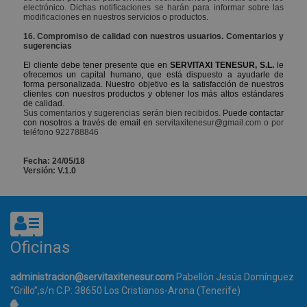
sitio
electrónico. Dichas notificaciones se harán para informar sobre las
para
modificaciones en nuestros servicios o productos.
dato
visit
16. Compromiso de calidad con nuestros usuarios. Comentarios y
sesi
sugerencias
camp
los 
El cliente debe tener presente que en
SERVITAXI TENESUR, S.L.
le
anál
ofrecemos un capital humano, que está dispuesto a ayudarle de
siti
forma personalizada. Nuestro objetivo es la satisfacción de nuestros
pred
clientes con nuestros productos y obtener los más altos estándares
cadu
de calidad.
de 2
Sus comentarios y sugerencias serán bien recibidos.
Puede contactar
aunq
con nosotros a través de email en
servitaxitenesur@gmail.com o por
prop
teléfono 922788846
siti
pue
pers
Fecha: 24/05/18
Versión: V.1.0
_gid
.servitaxitenesur.com
1 día
Este
cook
asoc
Goo
Univ
Analy
pare
Oficinas
nuev
a par
prim
2017
administracion@servitaxitenesur.com
Pabellón Jesús Domínguez
ofre
“Grillo”,s/n C.P: 38650 Los Cristianos-Arona (Tenerife)
info
Pare