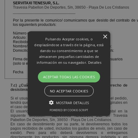
SERVITAXI TENESUR, S.L.
Travesia Pabellon De Deportes, S/n, 38650 - Playa De Los Cristianos
_____________________________
Por la presente le comunico/ comunicamos que desisto del contrato de v
los siguiente/s producto/s:
Número de pedido:
×
Artículo:
Pulsando Aceptar cookies, o
Recibido en fecha:
desplazándose a través de la página, está
Nombre/s del/de los consumidor/consumidores y usuario/s:
dando su consentimiento a que se
Domicilio/s del/de los consumidor/consumidores y usuario/s:
almacenen pequeñas cantidades de
Firma del consumidor y usuario o de los consumidores y usuarios
información en su navegador.
Detalles
(solo si el presente formulario se presenta en papel)
Fecha
ACEPTAR TODAS LAS COOKIES
7.c) ¿Cuáles son los requisitos para el ejercicio de derecho de
desistimiento?
NO ACEPTAR COOKIES
Si el usuario decide desistir de su compra una vez llegue el pedido,
MOSTRAR DETALLES
tendrá que hacerse responsable de los gastos de envío originales en
el caso de existir.
POWERED BY COOKIE-SCRIPT
El usuario podrá devolver los productos por correo postal en la
siguiente dirección:
SERVITAXI TENESUR, S.L.
en Travesia
Pabellon De Deportes, S/n, 38650 - Playa De Los Cristianos.
En caso de desistimiento por su parte, le devolveremos todos los
Estrictamente necesarias
pagos recibidos de usted, incluidos los gastos de envío, (en caso de
existir). Pero para ello deberá devolvernos o entregarnos
Rendimiento
Orientación
directamente los productos, sin ninguna demora indebida y, en