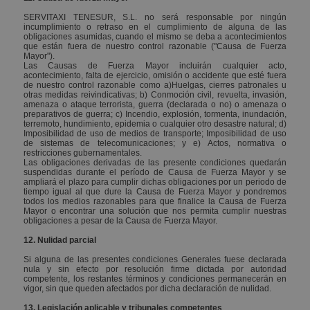
SERVITAXI TENESUR, S.L. no será responsable por ningún
incumplimiento o retraso en el cumplimiento de alguna de las
obligaciones asumidas, cuando el mismo se deba a acontecimientos
que están fuera de nuestro control razonable ("Causa de Fuerza
Mayor").
Las Causas de Fuerza Mayor incluirán cualquier acto,
acontecimiento, falta de ejercicio, omisión o accidente que esté fuera
de nuestro control razonable como a)Huelgas, cierres patronales u
otras medidas reivindicativas; b) Conmoción civil, revuelta, invasión,
amenaza o ataque terrorista, guerra (declarada o no) o amenaza o
preparativos de guerra; c) Incendio, explosión, tormenta, inundación,
terremoto, hundimiento, epidemia o cualquier otro desastre natural; d)
Imposibilidad de uso de medios de transporte; Imposibilidad de uso
de sistemas de telecomunicaciones; y e) Actos, normativa o
restricciones gubernamentales.
Las obligaciones derivadas de las presente condiciones quedarán
suspendidas durante el período de Causa de Fuerza Mayor y se
ampliará el plazo para cumplir dichas obligaciones por un periodo de
tiempo igual al que dure la Causa de Fuerza Mayor y pondremos
todos los medios razonables para que finalice la Causa de Fuerza
Mayor o encontrar una solución que nos permita cumplir nuestras
obligaciones a pesar de la Causa de Fuerza Mayor.
12. Nulidad parcial
Si alguna de las presentes condiciones Generales fuese declarada
nula y sin efecto por resolución firme dictada por autoridad
competente, los restantes términos y condiciones permanecerán en
vigor, sin que queden afectados por dicha declaración de nulidad.
13. Legislación aplicable y tribunales competentes