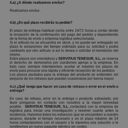
4.a) ¿A dónde realizamos envíos?
Realizamos envíos .
4.b) ¿En qué plazo recibirás tu pedido?
El plazo de entrega habitual oscila entre 24/72 horas a contar desde
la recepción de la confirmación del pago del pedido y dependiendo
de la forma de envío y empresa logística seleccionada.
Si el artículo no se encuentra en stock, y no puede ser entregado en
plazo le avisaremos del tiempo estimado para su solicitud y podrá
cambiarlo por otro artículo si así lo desea o solicitar el reembolso del
mismo.
Estos plazos son orientativos y
SERVITAXI TENESUR, S.L.
se reserva
el derecho de demorarlos por cuestiones ajenas a la empresa. En
todo caso siempre intentaremos acortar al máximo los plazos de
envío para procurar una rápida y eficiente recepción de los pedidos.
Los plazos pactados para la entrega del producto se entienden sin
perjuicio de los retrasos que puedan ocasionarse por fuerza mayor.
4.c) ¿Qué tengo que hacer en caso de retraso o error en el envío o
entrega?
En caso de retraso, error en la entrega o producto extraviado, por
favor pónganse en contacto con nosotros a la mayor brevedad
posible.
SERVITAXI TENESUR, S.L.
contactará con la empresa de
logística para iniciar una investigación y resolver cuanto antes la
incidencia. Haremos todos los esfuerzos que se encuentren a nuestro
alcance, durante el tiempo necesario y en el plazo máximo de 24
horas contactaremos con el usuario y le daremos una solución o le
remitiremos un nuevo paquete idéntico sin costes.