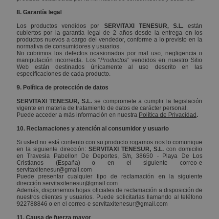
hor
8. Garantía legal
Los productos vendidos por
SERVITAXI TENESUR, S.L.
están
cubiertos por la garantía legal de 2 años desde la entrega en los
productos nuevos a cargo del vendedor, conforme a lo previsto en la
normativa de consumidores y usuarios.
No cubrimos los defectos ocasionados por mal uso, negligencia o
manipulación incorrecta. Los “
Productos
” vendidos en nuestro Sitio
Web están destinados únicamente al uso descrito en las
especificaciones de cada producto.
9. Política de protección de datos
SERVITAXI TENESUR, S.L.
se compromete a cumplir la legislación
vigente en materia de tratamiento de datos de carácter personal.
Puede acceder a más información en nuestra
Política de Privacidad
.
10. Reclamaciones y atención al consumidor y usuario
Si usted no está contento con su producto rogamos nos lo comunique
en la siguiente dirección:
SERVITAXI TENESUR, S.L.
con domicilio
en Travesia Pabellon De Deportes, S/n, 38650 - Playa De Los
Cristianos (España) o en el siguiente correo-e
servitaxitenesur@gmail.com
Puede presentar cualquier tipo de reclamación en la siguiente
dirección servitaxitenesur@gmail.com
Además, disponemos hojas oficiales de reclamación a disposición de
nuestros clientes y usuarios. Puede solicitarlas llamando al teléfono
cftoken
www.servitaxitenesur.com
20 día
922788846 o en el correo-e servitaxitenesur@gmail.com
hor
11. Causa de fuerza mayor