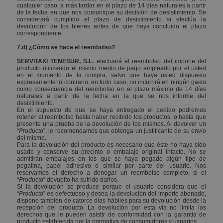
cualquier caso, a más tardar en el plazo de 14 días naturales a partir
Las cookies estrictamente necesarias
de la fecha en que nos comunique su decisión de desistimiento. Se
considerará cumplido el plazo de desistimiento si efectúa la
permiten la funcionalidad central del
devolución de los bienes antes de que haya concluido el plazo
sitio web, como el inicio de sesión del
correspondiente.
usuario y la administración de la
cuenta. El sitio web no puede utilizarse
7.d) ¿Cómo se hace el reembolso?
correctamente sin las cookies
estrictamente necesarias.
SERVITAXI TENESUR, S.L.
efectuará el reembolso del importe del
producto utilizando el mismo medio de pago empleado por el usted
en el momento de la compra, salvo que haya usted dispuesto
Nombre
Dominio
Vencimi
expresamente lo contrario; en todo caso, no incurrirá en ningún gasto
como consecuencia del reembolso en el plazo máximo de 14 días
CookieScriptConsent
.servitaxitenesur.com
1 me
naturales a partir de la fecha en la que se nos informe del
desistimiento.
En el supuesto de que se haya entregado el pedido podremos
retener el reembolso hasta haber recibido los productos, o hasta que
presente una prueba de la devolución de los mismos. Al devolver un
“
Producto
”, le recomendamos que obtenga un justificante de su envío
del mismo
.
Para la devolución del producto es necesario que éste no haya sido
usado y conserve su precinto o embalaje original intacto. No se
admitirán embalajes en los que se haya pegado algún tipo de
pegatina, papel adhesivo o similar por parte del usuario. Nos
reservamos el derecho a denegar un reembolso completo, si el
“
Producto
” devuelto ha sufrido daños.
Si la devolución se produce porque el usuario considera que el
“
Producto
” es defectuoso y desea la devolución del importe abonado,
dispone también de catorce días hábiles para su devolución desde la
recepción del producto. La devolución por esta vía no limita los
derechos que le pueden asistir de conformidad con la garantía de
cfid
www.servitaxitenesur.com
20 día
producto establecida por la normativa de consumidores y usuarios.