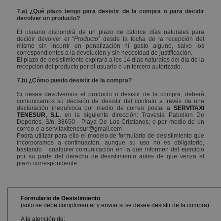
7.a) ¿Qué plazo tengo para desistir de la compra o para decidir
devolver un producto?
El usuario dispondrá de un plazo de catorce días naturales para
decidir devolver el “
Producto
” desde la fecha de la recepción del
mismo sin incurrir en penalización ni gasto alguno, salvo los
correspondientes a la devolución y sin necesidad de justificación.
El plazo de desistimiento expirará a los 14 días naturales del día de la
recepción del producto por el usuario o un tercero autorizado.
7.b) ¿Cómo puedo desistir de la compra?
Si desea devolvernos el producto o desistir de la compra, deberá
comunicarnos su decisión de desistir del contrato a través de una
declaración inequívoca por medio de correo postal a
SERVITAXI
TENESUR, S.L.
en la siguiente dirección: Travesia Pabellon De
Deportes, S/n, 38650 - Playa De Los Cristianos; o por medio de un
correo-e a servitaxitenesur@gmail.com
Podrá utilizar para ello el modelo de formulario de desistimiento que
incorporamos a continuación, aunque su uso no es obligatorio,
bastando cualquier comunicación en la que informen del ejercicio
por su parte del derecho de desistimiento antes de que venza el
plazo correspondiente.
Formulario de Desistimiento
(solo se debe cumplimentar y enviar si se desea desistir de la compra)
A la atención de: