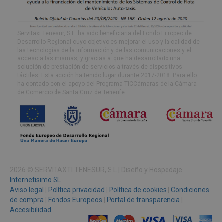
Servitaxi Tenesur, S.L. ha sido beneficiaria del Fondo Europeo de
Desarrollo Regional cuyo objetivo es mejorar el uso y la calidad de
las tecnologías de la información y de las comunicaciones y el
acceso a las mismas, y gracias al que ha desarrollado una
solución de prestación de servicios a través de dispositivos
táctiles. Esta acción ha tenido lugar durante 2017-2018. Para ello
ha contado con el apoyo del Programa TICCámaras de la Cámara
de Comercio de Santa Cruz de Tenerife.
2026 © SERVITAXTI TENESUR, S.L | Diseño y Hospedaje
Internetisimo SL
Aviso legal
|
Política privacidad
|
Política de cookies
|
Condiciones
de compra
|
Fondos Europeos
|
Portal de transparencia
|
Accesibilidad