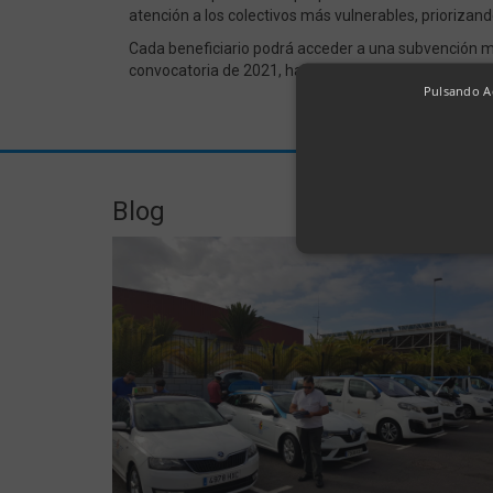
atención a los colectivos más vulnerables, priorizando
Cada beneficiario podrá acceder a una subvención máx
convocatoria de 2021, haber superado la inspección t
Pulsando Ac
Blog
Las cookies estrictamente nec
la cuenta. El sitio web no pu
Nombre
Do
CookieScriptConsent
.se