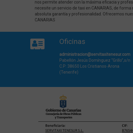
nos permite atender con la máxima eficacia y profesi
necesite un servicio de taxi en CANARIAS, de forma 
absoluta garantía y profesionalidad. Ofrecemos nue
CANARIAS
Oficinas
administracion@servitaxitenesur.com
Pabellón Jesús Domínguez “Grillo”,s/n
C.P: 38650 Los Cristianos-Arona
(Tenerife)