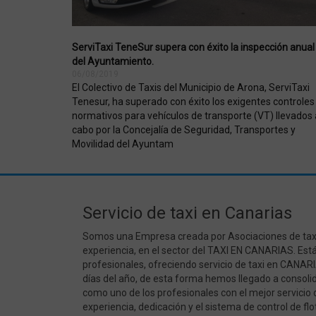
cfid
ww
ServiTaxi TeneSur supera con éxito la inspección anual
del Ayuntamiento.
cftoken
ww
06/08/2019
El Colectivo de Taxis del Municipio de Arona, ServiTaxi
Tenesur, ha superado con éxito los exigentes controles
normativos para vehículos de transporte (VT) llevados 
cabo por la Concejalía de Seguridad, Transportes y
Movilidad del Ayuntam
Nombre
Dominio
Nombre
IDIOMA
www.servitaxit
_gat_gtag_UA_161404141_1
Servicio de taxi en Canarias
_ga
.servitaxitenes
Somos una Empresa creada por Asociaciones de tax
experiencia, en el sector del TAXI EN CANARIAS. E
profesionales, ofreciendo servicio de taxi en CANARI
días del año, de esta forma hemos llegado a consolid
como uno de los profesionales con el mejor servici
_gid
.servitaxitenes
experiencia, dedicación y el sistema de control de fl