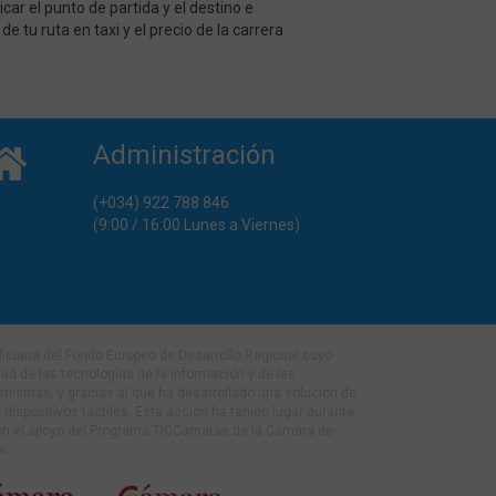
ar el punto de partida y el destino e
 tu ruta en taxi y el precio de la carrera
Administración
(+034) 922 788 846
(9:00 / 16:00 Lunes a Viernes)
eficiaria del Fondo Europeo de Desarrollo Regional cuyo
idad de las tecnologías de la información y de las
mismas, y gracias al que ha desarrollado una solución de
 dispositivos táctiles. Esta acción ha tenido lugar durante
con el apoyo del Programa TICCámaras de la Cámara de
e.