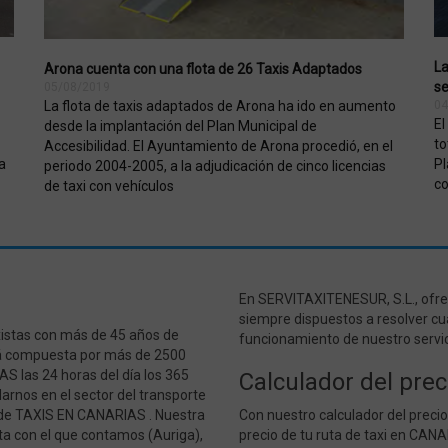
w.servitaxitenesur.com
20 días 1
Cookie establecida por aplicaciones de Adob
hora
junto con CFTOKEN, esta cookie ayuda a ide
dispositivo cliente (navegador) para permitir
variables de sesión del usuario. La forma en 
específica del sitio. CFID contiene un número
La
Arona cuenta con una flota de 26 Taxis Adaptados
al cliente.
se
05/08/2019
w.servitaxitenesur.com
20 días 1
Cookie establecida por aplicaciones de Adob
La flota de taxis adaptados de Arona ha ido en aumento
04
hora
junto con CFID, esta cookie ayuda a identifi
El
desde la implantación del Plan Municipal de
dispositivo cliente (navegador) para permitir
variables de sesión del usuario. La forma en 
to
Accesibilidad. El Ayuntamiento de Arona procedió, en el
específica del sitio. CFTOKEN contiene un n
Pl
a
periodo 2004-2005, a la adjudicación de cinco licencias
identificar al cliente.
co
de taxi con vehículos
Vencimiento
Descripción
Dominio
Vencimiento
Descripción
enesur.com
Session
.servitaxitenesur.com
1 minuto
This cookie is part of Google Analytics and i
En SERVITAXITENESUR, S.L., ofre
ur.com
2 años
Este nombre de cookie está asociado con Google Univers
(throttle request rate).
siempre dispuestos a resolver cu
actualización significativa del servicio de análisis de Goo
cookie se utiliza para distinguir usuarios únicos asign
istas con más de 45 años de
funcionamiento de nuestro servic
aleatoriamente como identificador de cliente. Se incluye
stá compuesta por más de 2500
de un sitio y se utiliza para calcular los datos de visitan
AS las 24 horas del día los 365
Calculador del pre
para los informes de análisis de sitios. De forma prede
de 2 años, aunque los propietarios de sitios web pueden
arnos en el sector del transporte
o de TAXIS EN CANARIAS . Nuestra
Con nuestro calculador del prec
ur.com
1 día
Este nombre de cookie está asociado con Google Universa
ser una nueva cookie y, a partir de la primavera de 2017
ota con el que contamos (Auriga),
precio de tu ruta de taxi en CAN
información. Parece almacenar y actualizar un valor úni