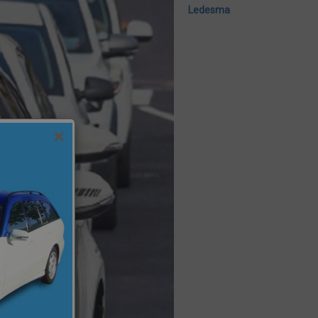
Ledesma
×