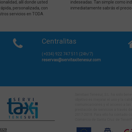
onalidad, allí donde usted
indeseadas. Tan simple como indic
visitada.
rápida, personalizada, con
inmediatamente sabrás el precio de
stros servicios en TODA
Centralitas
(+034) 922 747 511 (24h/7)
reservas@servitaxitenesur.com
Servitaxi Tenesur, S.L. ha sido ben
objetivo es mejorar el uso y la cal
comunicaciones y el acceso a las 
prestación de servicios a través de
2017-2018. Para ello ha contado 
Comercio de Santa Cruz de Tenerif