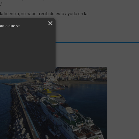
”.
 licencia, no haber recibido esta ayuda en la
 Ayuntamiento chicharrero.
×
nto a que se
uario y la administración de
kie para recordar las
l visitante. Es necesario
com funcione