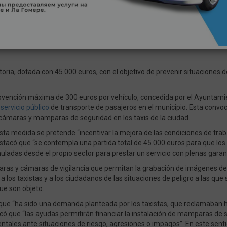
toria, dotada con 45.000 euros, con el objetivo de prevenir situaciones 
vención máxima de 300 euros por vehículo, concedida por el Ayuntamien
servicio público
de transporte de pasajeros en el municipio. Esta convo
de cámaras y mamparas de seguridad en los taxis de la ciudad.
ta medida se pretende “incentivar la mejora de las condiciones de trabaj
estacó que “se contempla una partida total de 45.000 euros para que los
adas desde el propio sector para prestar un servicio con plenas garant
paras y cámaras de vigilancia que permitan la grabación de imágenes den
 a los taxistas y a los ciudadanos de las situaciones de peligro a las qu
ue son objeto.
ló que “ha sido una demanda planteada por los taxistas, que reclamaban
plicó que “las ayudas permitirán financiar la instalación de mamparas de
tales ante situaciones de riesgo, agresiones o impagos”. En este sentid