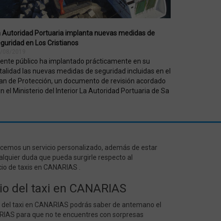
e ColdFusion. Utilizada
ntificar de forma única un
 que el sitio mantenga las
que se utilizan es
 secuencial para identificar
 Autoridad Portuaria implanta nuevas medidas de
guridad en Los Cristianos
e ColdFusion. Utilizada
/08/2019
car de forma única un
 ente público ha implantado prácticamente en su
 que el sitio mantenga las
que se utilizan es
talidad las nuevas medidas de seguridad incluidas en el
úmero aleatorio para
an de Protección, un documento de revisión acordado
n el Ministerio del Interior La Autoridad Portuaria de Sa
s used to limit requests
cemos un servicio personalizado, además de estar
al Analytics, que es una
alquier duda que pueda surgirle respecto al
gle más utilizado. Esta
ando un número generado
io de taxis en CANARIAS .
 en cada solicitud de página
tes, sesiones y campañas
cio del taxi en CANARIAS
terminada, caduca después
 personalizarlo.
io del taxi en CANARIAS podrás saber de antemano el
l Analytics. Esta parece
, Google no ofrece
ARIAS para que no te encuentres con sorpresas
co para cada página