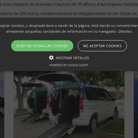
 a los titulares de licencias mayores de 50 años y a las mujeres taxistas
ima de 300 euros, estableciéndose la obligatoriedad de ser titular de la
écnico-sanitaria anual obligatoria y estar dado de alta a terceros en el
eptar cookies, o desplazándose a través de la página, está dando su consentimie
almacenen pequeñas cantidades de información en su navegador.
Detalles
ACEPTAR TODAS LAS COOKIES
NO ACEPTAR COOKIES
MOSTRAR DETALLES
POWERED BY COOKIE-SCRIPT
Estrictamente necesarias
Rendimiento
Orientación
esarias permiten la funcionalidad central del sitio web, como el inicio de sesión del us
ede utilizarse correctamente sin las cookies estrictamente necesarias.
minio
Vencimiento
Descripción
rvitaxitenesur.com
1 mes
El servicio Cookie-Script.com utiliza esta coo
preferencias de consentimiento de cookies de
que el banner de cookies de Cookie-Script.
correctamente.